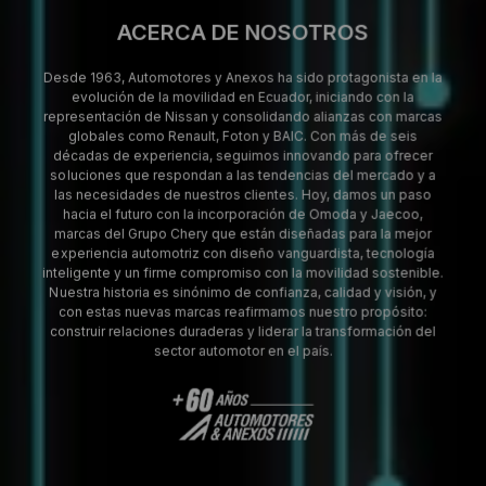
ACERCA DE NOSOTROS
Desde 1963, Automotores y Anexos ha sido protagonista en la
evolución de la movilidad en Ecuador, iniciando con la
representación de Nissan y consolidando alianzas con marcas
globales como Renault, Foton y BAIC. Con más de seis
décadas de experiencia, seguimos innovando para ofrecer
soluciones que respondan a las tendencias del mercado y a
las necesidades de nuestros clientes. Hoy, damos un paso
hacia el futuro con la incorporación de Omoda y Jaecoo,
marcas del Grupo Chery que están diseñadas para la mejor
experiencia automotriz con diseño vanguardista, tecnología
inteligente y un firme compromiso con la movilidad sostenible.
Nuestra historia es sinónimo de confianza, calidad y visión, y
con estas nuevas marcas reafirmamos nuestro propósito:
construir relaciones duraderas y liderar la transformación del
sector automotor en el país.